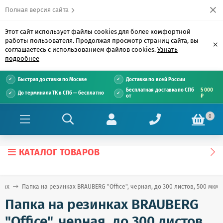
Полная версия сайта
Этот сайт использует файлы cookies для более комфортной
работы пользователя. Продолжая просмотр страниц сайта, вы
×
соглашаетесь с использованием файлов cookies.
Узнать
подробнее
Быстрая доставка по Москве
Доставка по всей России
Бесплатная доставка по СПб
5 000
До терминала ТК в СПб — бесплатно
от
₽
0
КАТАЛОГ ТОВАРОВ
ках
Папка на резинках BRAUBERG "Office", черная, до 300 листов, 500 мкм, 
Папка на резинках BRAUBERG
"Office", черная, до 300 листов,