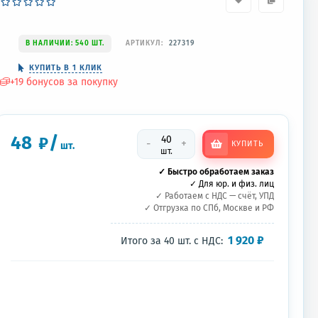
В НАЛИЧИИ: 540 ШТ.
АРТИКУЛ:
227319
КУПИТЬ В 1 КЛИК
+
19
бонусов за покупку
48
/
₽
-
+
КУПИТЬ
шт.
шт.
✓ Быстро обработаем заказ
✓ Для юр. и физ. лиц
✓ Работаем с НДС — счёт, УПД
✓ Отгрузка по СПб, Москве и РФ
1 920
₽
Итого за
40
шт.
с НДС: