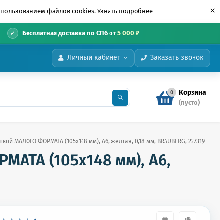
×
использованием файлов cookies.
Узнать подробнее
•
Бесплатная доставка по СПб от
5 000 ₽
Личный кабинет
Заказать звонок
Корзина
0
(пусто)
пкой МАЛОГО ФОРМАТА (105х148 мм), А6, желтая, 0,18 мм, BRAUBERG, 227319
АТА (105х148 мм), А6,