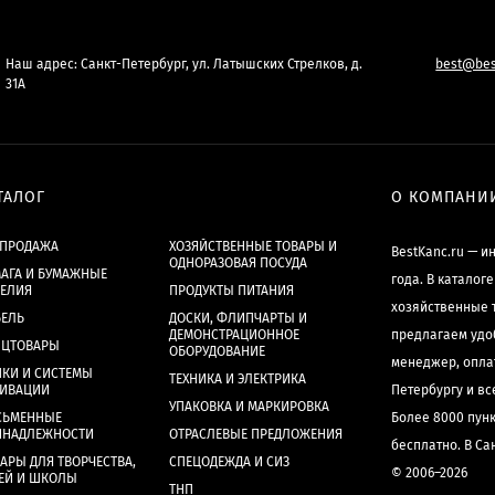
Наш адрес: Санкт-Петербург, ул. Латышских Стрелков, д.
best@bes
31А
ТАЛОГ
О КОМПАНИ
СПРОДАЖА
ХОЗЯЙСТВЕННЫЕ ТОВАРЫ И
BestKanc.ru — и
ОДНОРАЗОВАЯ ПОСУДА
АГА И БУМАЖНЫЕ
года. В каталог
ДЕЛИЯ
ПРОДУКТЫ ПИТАНИЯ
хозяйственные 
БЕЛЬ
ДОСКИ, ФЛИПЧАРТЫ И
ДЕМОНСТРАЦИОННОЕ
предлагаем удо
НЦТОВАРЫ
ОБОРУДОВАНИЕ
менеджер, опла
КИ И СИСТЕМЫ
ТЕХНИКА И ЭЛЕКТРИКА
ХИВАЦИИ
Петербургу и в
УПАКОВКА И МАРКИРОВКА
СЬМЕННЫЕ
Более 8000 пун
ИНАДЛЕЖНОСТИ
ОТРАСЛЕВЫЕ ПРЕДЛОЖЕНИЯ
бесплатно. В Са
АРЫ ДЛЯ ТВОРЧЕСТВА,
СПЕЦОДЕЖДА И СИЗ
© 2006–2026
ЕЙ И ШКОЛЫ
ТНП