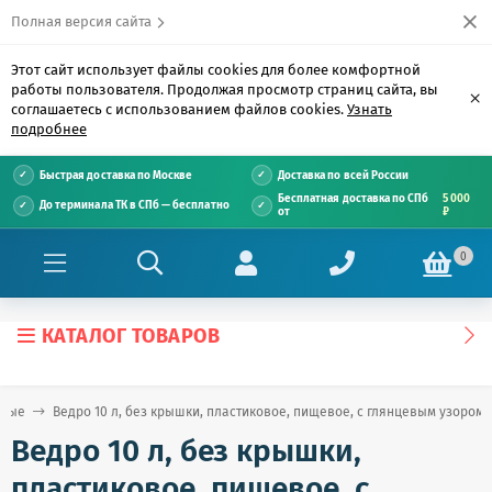
Полная версия сайта
Этот сайт использует файлы cookies для более комфортной
работы пользователя. Продолжая просмотр страниц сайта, вы
×
соглашаетесь с использованием файлов cookies.
Узнать
подробнее
Быстрая доставка по Москве
Доставка по всей России
Бесплатная доставка по СПб
5 000
До терминала ТК в СПб — бесплатно
от
₽
0
КАТАЛОГ ТОВАРОВ
рные
Ведро 10 л, без крышки, пластиковое, пищевое, с глянцевым узором,
Ведро 10 л, без крышки,
пластиковое, пищевое, с