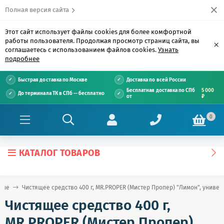
Полная версия сайта
Этот сайт использует файлы cookies для более комфортной
работы пользователя. Продолжая просмотр страниц сайта, вы
×
соглашаетесь с использованием файлов cookies.
Узнать
подробнее
Быстрая доставка по Москве
Доставка по всей России
Бесплатная доставка по СПб
5 000
До терминала ТК в СПб — бесплатно
от
₽
0
КАТАЛОГ ТОВАРОВ
щие
Чистящее средство 400 г, MR.PROPER (Мистер Пропер) "Лимон", униве
Чистящее средство 400 г,
MR.PROPER (Мистер Пропер)