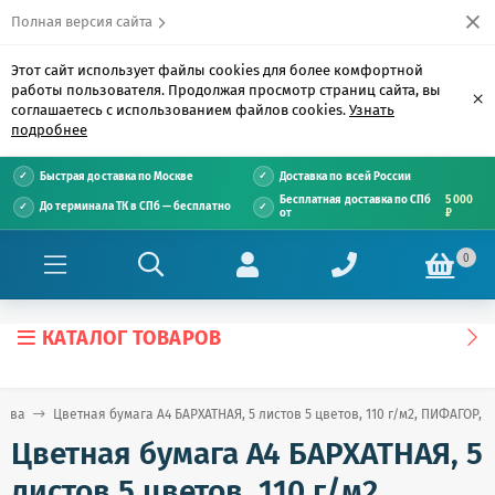
Полная версия сайта
Этот сайт использует файлы cookies для более комфортной
работы пользователя. Продолжая просмотр страниц сайта, вы
×
соглашаетесь с использованием файлов cookies.
Узнать
подробнее
Быстрая доставка по Москве
Доставка по всей России
Бесплатная доставка по СПб
5 000
До терминала ТК в СПб — бесплатно
от
₽
0
КАТАЛОГ ТОВАРОВ
ства
Цветная бумага А4 БАРХАТНАЯ, 5 листов 5 цветов, 110 г/м2, ПИФАГОР, 1
Цветная бумага А4 БАРХАТНАЯ, 5
листов 5 цветов, 110 г/м2,