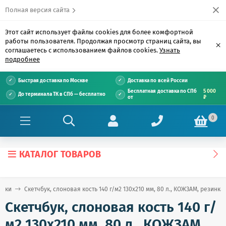
Полная версия сайта
Этот сайт использует файлы cookies для более комфортной
работы пользователя. Продолжая просмотр страниц сайта, вы
×
соглашаетесь с использованием файлов cookies.
Узнать
подробнее
Быстрая доставка по Москве
Доставка по всей России
Бесплатная доставка по СПб
5 000
До терминала ТК в СПб — бесплатно
от
₽
0
КАТАЛОГ ТОВАРОВ
буки
Скетчбук, слоновая кость 140 г/м2 130х210 мм, 80 л., КОЖЗАМ, резинка
Скетчбук, слоновая кость 140 г/
м2 130х210 мм, 80 л., КОЖЗАМ,