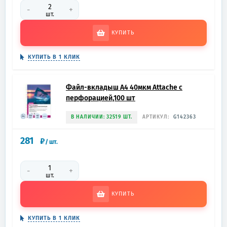
-
+
шт.
КУПИТЬ
КУПИТЬ В 1 КЛИК
Файл-вкладыш А4 40мкм Attache с
перфорацией,100 шт
В НАЛИЧИИ: 32519 ШТ.
АРТИКУЛ:
G142363
281
₽
/
шт.
-
+
шт.
КУПИТЬ
КУПИТЬ В 1 КЛИК