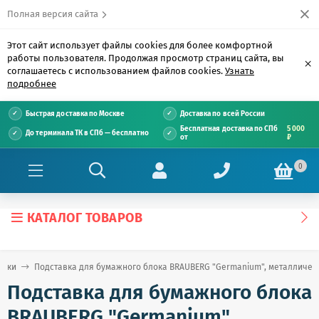
Полная версия сайта
Этот сайт использует файлы cookies для более комфортной
работы пользователя. Продолжая просмотр страниц сайта, вы
×
соглашаетесь с использованием файлов cookies.
Узнать
подробнее
Быстрая доставка по Москве
Доставка по всей России
Бесплатная доставка по СПб
5 000
До терминала ТК в СПб — бесплатно
от
₽
0
КАТАЛОГ ТОВАРОВ
авки
Подставка для бумажного блока BRAUBERG "Germanium", металлическая
Подставка для бумажного блока
BRAUBERG "Germanium",