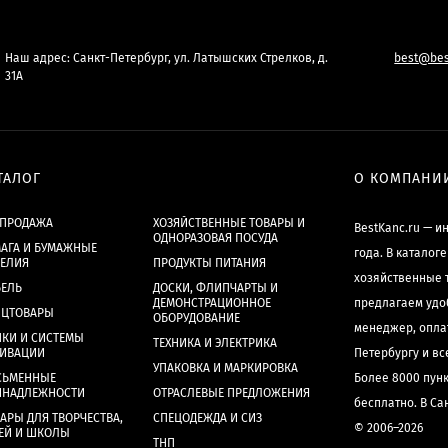
Наш адрес: Санкт-Петербург, ул. Латышских Стрелков, д.
best@bes
31А
ТАЛОГ
О КОМПАНИ
СПРОДАЖА
ХОЗЯЙСТВЕННЫЕ ТОВАРЫ И
BestKanc.ru — и
ОДНОРАЗОВАЯ ПОСУДА
АГА И БУМАЖНЫЕ
года. В каталог
ДЕЛИЯ
ПРОДУКТЫ ПИТАНИЯ
хозяйственные 
БЕЛЬ
ДОСКИ, ФЛИПЧАРТЫ И
ДЕМОНСТРАЦИОННОЕ
предлагаем удо
НЦТОВАРЫ
ОБОРУДОВАНИЕ
менеджер, опла
КИ И СИСТЕМЫ
ТЕХНИКА И ЭЛЕКТРИКА
ХИВАЦИИ
Петербургу и в
УПАКОВКА И МАРКИРОВКА
СЬМЕННЫЕ
Более 8000 пун
ИНАДЛЕЖНОСТИ
ОТРАСЛЕВЫЕ ПРЕДЛОЖЕНИЯ
бесплатно. В Са
АРЫ ДЛЯ ТВОРЧЕСТВА,
СПЕЦОДЕЖДА И СИЗ
© 2006–2026
ЕЙ И ШКОЛЫ
ТНП