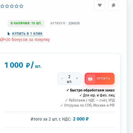
В НАЛИЧИИ: 10 ШТ.
АРТИКУЛ:
226025
КУПИТЬ В 1 КЛИК
+
20
бонусов за покупку
1 000
/
₽
шт.
-
+
КУПИТЬ
шт.
✓ Быстро обработаем заказ
✓ Для юр. и физ. лиц
✓ Работаем с НДС — счёт, УПД
✓ Отгрузка по СПб, Москве и РФ
2 000
₽
Итого за
2
шт.
с НДС: