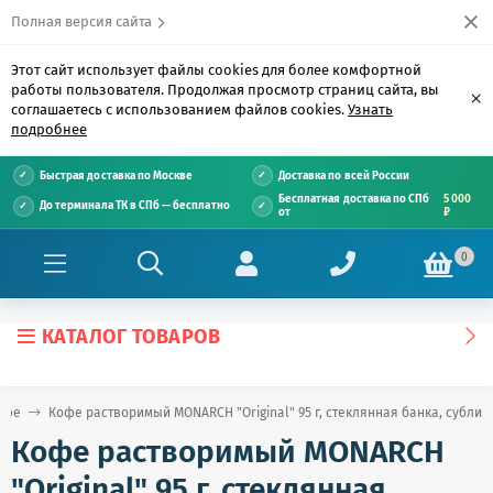
Полная версия сайта
Этот сайт использует файлы cookies для более комфортной
работы пользователя. Продолжая просмотр страниц сайта, вы
×
соглашаетесь с использованием файлов cookies.
Узнать
подробнее
Быстрая доставка по Москве
Доставка по всей России
Бесплатная доставка по СПб
5 000
До терминала ТК в СПб — бесплатно
от
₽
0
КАТАЛОГ ТОВАРОВ
офе
Кофе растворимый MONARCH "Original" 95 г, стеклянная банка, субли
Кофе растворимый MONARCH
"Original" 95 г, стеклянная