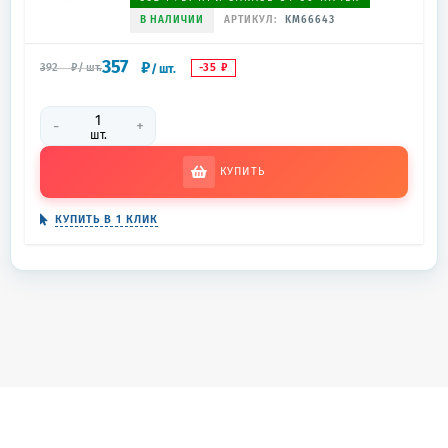
В НАЛИЧИИ
АРТИКУЛ:
KM66643
357
₽
-35
₽
392
₽
/
шт.
/
шт.
-
+
шт.
КУПИТЬ
КУПИТЬ В 1 КЛИК