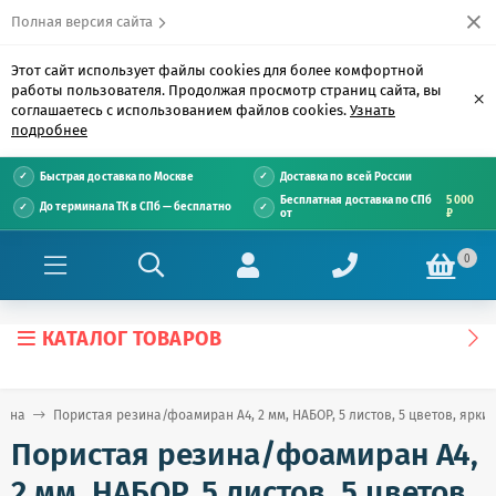
Полная версия сайта
Этот сайт использует файлы cookies для более комфортной
работы пользователя. Продолжая просмотр страниц сайта, вы
×
соглашаетесь с использованием файлов cookies.
Узнать
подробнее
Быстрая доставка по Москве
Доставка по всей России
Бесплатная доставка по СПб
5 000
До терминала ТК в СПб — бесплатно
от
₽
0
КАТАЛОГ ТОВАРОВ
зина
Пористая резина/фоамиран А4, 2 мм, НАБОР, 5 листов, 5 цветов, ярк
Пористая резина/фоамиран А4,
2 мм, НАБОР, 5 листов, 5 цветов,