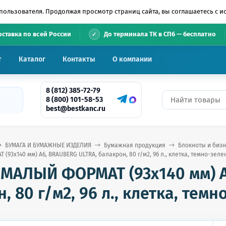
пользователя. Продолжая просмотр страниц сайта, вы соглашаетесь с 
•
оставка по всей России
До терминала ТК в СПб — бесплатно
т
Каталог
Контакты
О компании
8 (812) 385-72-79
8 (800) 101-58-53
best@bestkanc.ru
БУМАГА И БУМАЖНЫЕ ИЗДЕЛИЯ
Бумажная продукция
Блокноты и бизн
93х140 мм) А6, BRAUBERG ULTRA, балакрон, 80 г/м2, 96 л., клетка, темно-зеле
 МАЛЫЙ ФОРМАТ (93х140 мм) А
, 80 г/м2, 96 л., клетка, тем