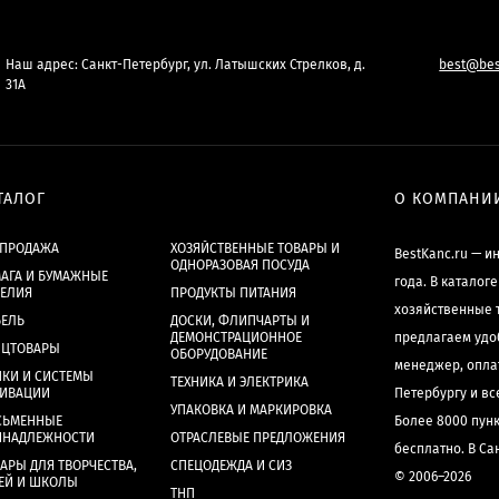
Наш адрес: Санкт-Петербург, ул. Латышских Стрелков, д.
best@bes
31А
ТАЛОГ
О КОМПАНИ
СПРОДАЖА
ХОЗЯЙСТВЕННЫЕ ТОВАРЫ И
BestKanc.ru — и
ОДНОРАЗОВАЯ ПОСУДА
АГА И БУМАЖНЫЕ
года. В каталог
ДЕЛИЯ
ПРОДУКТЫ ПИТАНИЯ
хозяйственные 
БЕЛЬ
ДОСКИ, ФЛИПЧАРТЫ И
ДЕМОНСТРАЦИОННОЕ
предлагаем удо
НЦТОВАРЫ
ОБОРУДОВАНИЕ
менеджер, опла
КИ И СИСТЕМЫ
ТЕХНИКА И ЭЛЕКТРИКА
ХИВАЦИИ
Петербургу и в
УПАКОВКА И МАРКИРОВКА
СЬМЕННЫЕ
Более 8000 пун
ИНАДЛЕЖНОСТИ
ОТРАСЛЕВЫЕ ПРЕДЛОЖЕНИЯ
бесплатно. В Са
АРЫ ДЛЯ ТВОРЧЕСТВА,
СПЕЦОДЕЖДА И СИЗ
© 2006–2026
ЕЙ И ШКОЛЫ
ТНП