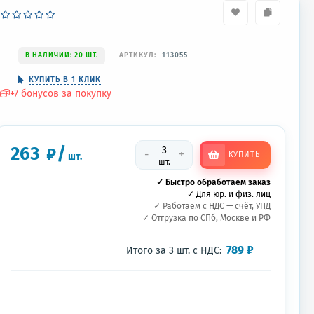
В НАЛИЧИИ: 20 ШТ.
АРТИКУЛ:
113055
КУПИТЬ В 1 КЛИК
+
7
бонусов за покупку
263
/
₽
-
+
КУПИТЬ
шт.
шт.
✓ Быстро обработаем заказ
✓ Для юр. и физ. лиц
✓ Работаем с НДС — счёт, УПД
✓ Отгрузка по СПб, Москве и РФ
789
₽
Итого за
3
шт.
с НДС: