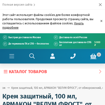
Полная версия сайта
Этот сайт использует файлы cookies для более комфортной
работы пользователя. Продолжая просмотр страниц сайта, вы
×
соглашаетесь с использованием файлов cookies.
Узнать
подробнее
Быстрая доставка по Москве
Доставка по всей России
Бесплатная доставка по СПб
5 000
До терминала ТК в СПб — бесплатно
от
₽
0
КАТАЛОГ ТОВАРОВ
ицом
Крем защитный, 100 мл, АРМАКОН "ВЕЛУМ ФРОСТ", от обморожений, н
Крем защитный, 100 мл,
АРМАКОН "ВЕЛУМ ФРОСТ", от