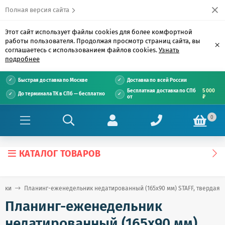
Полная версия сайта
Этот сайт использует файлы cookies для более комфортной
работы пользователя. Продолжая просмотр страниц сайта, вы
×
соглашаетесь с использованием файлов cookies.
Узнать
подробнее
Быстрая доставка по Москве
Доставка по всей России
Бесплатная доставка по СПб
5 000
До терминала ТК в СПб — бесплатно
от
₽
0
КАТАЛОГ ТОВАРОВ
ники
Планинг-еженедельник недатированный (165х90 мм) STAFF, твердая обл
Планинг-еженедельник
недатированный (165х90 мм)