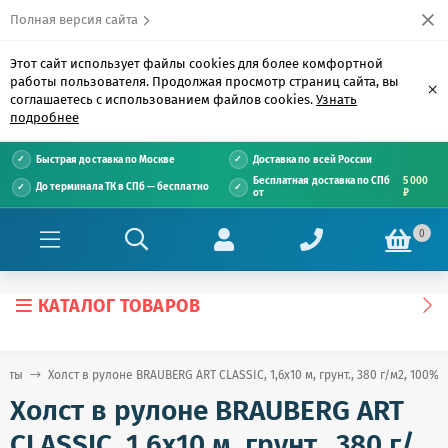
Полная версия сайта
Этот сайт использует файлы cookies для более комфортной
работы пользователя. Продолжая просмотр страниц сайта, вы
×
соглашаетесь с использованием файлов cookies.
Узнать
подробнее
Быстрая доставка по Москве
Доставка по всей России
Бесплатная доставка по СПб
5 000
До терминала ТК в СПб — бесплатно
от
₽
0
КАТАЛОГ ТОВАРОВ
лсты
Холст в рулоне BRAUBERG ART CLASSIC, 1,6x10 м, грунт., 380 г/м2, 100%
Холст в рулоне BRAUBERG ART
CLASSIC, 1,6x10 м, грунт., 380 г/