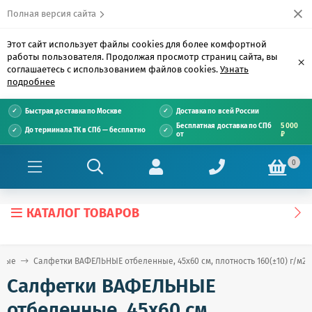
Полная версия сайта
Этот сайт использует файлы cookies для более комфортной
работы пользователя. Продолжая просмотр страниц сайта, вы
×
соглашаетесь с использованием файлов cookies.
Узнать
подробнее
Быстрая доставка по Москве
Доставка по всей России
Бесплатная доставка по СПб
5 000
До терминала ТК в СПб — бесплатно
от
₽
0
КАТАЛОГ ТОВАРОВ
нные
Салфетки ВАФЕЛЬНЫЕ отбеленные, 45х60 см, плотность 160(±10) г/м2,
Салфетки ВАФЕЛЬНЫЕ
отбеленные, 45х60 см,