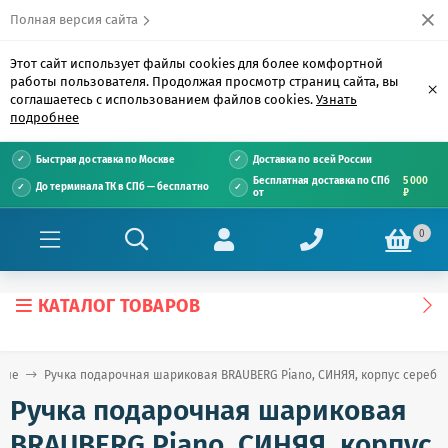
Полная версия сайта
Этот сайт использует файлы cookies для более комфортной
работы пользователя. Продолжая просмотр страниц сайта, вы
×
соглашаетесь с использованием файлов cookies.
Узнать
подробнее
Быстрая доставка по Москве
Доставка по всей России
Бесплатная доставка по СПб
5 000
До терминала ТК в СПб — бесплатно
от
₽
0
КАТАЛОГ ТОВАРОВ
ные
Ручка подарочная шариковая BRAUBERG Piano, СИНЯЯ, корпус серебрис
Ручка подарочная шариковая
BRAUBERG Piano, СИНЯЯ, корпус