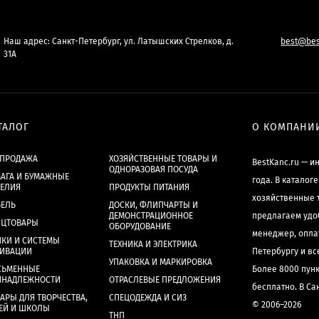
Наш адрес: Санкт-Петербург, ул. Латышских Стрелков, д.
best@bes
31А
ТАЛОГ
О КОМПАНИ
СПРОДАЖА
ХОЗЯЙСТВЕННЫЕ ТОВАРЫ И
BestKanc.ru — и
ОДНОРАЗОВАЯ ПОСУДА
АГА И БУМАЖНЫЕ
года. В каталог
ДЕЛИЯ
ПРОДУКТЫ ПИТАНИЯ
хозяйственные 
БЕЛЬ
ДОСКИ, ФЛИПЧАРТЫ И
ДЕМОНСТРАЦИОННОЕ
предлагаем удо
НЦТОВАРЫ
ОБОРУДОВАНИЕ
менеджер, опла
КИ И СИСТЕМЫ
ТЕХНИКА И ЭЛЕКТРИКА
ХИВАЦИИ
Петербургу и в
УПАКОВКА И МАРКИРОВКА
СЬМЕННЫЕ
Более 8000 пун
ИНАДЛЕЖНОСТИ
ОТРАСЛЕВЫЕ ПРЕДЛОЖЕНИЯ
бесплатно. В Са
АРЫ ДЛЯ ТВОРЧЕСТВА,
СПЕЦОДЕЖДА И СИЗ
© 2006–2026
ЕЙ И ШКОЛЫ
ТНП