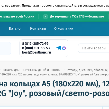
пользователя. Продолжая просмотр страниц сайта, вы соглашаетесь с 
•
оставка по всей России
До терминала ТК в СПб — бесплатно
т
Каталог
Контакты
О компании
8 (812) 385-72-79
8 (800) 101-58-53
best@bestkanc.ru
ТОВАРЫ ДЛЯ ТВОРЧЕСТВА, ДЕТЕЙ И ШКОЛЫ
Тетради, дневники, оболожки,
(180х220 мм), 120 листов, под кожу, клетка, BRAUBERG "Joy", розовый/светло-ро
на кольцах А5 (180х220 мм), 1
G "Joy", розовый/светло-роз