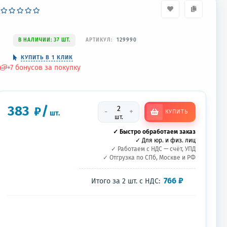
В НАЛИЧИИ: 37 ШТ.
АРТИКУЛ:
129990
КУПИТЬ В 1 КЛИК
+
7
бонусов за покупку
383
/
₽
-
+
КУПИТЬ
шт.
шт.
✓ Быстро обработаем заказ
✓ Для юр. и физ. лиц
✓ Работаем с НДС — счёт, УПД
✓ Отгрузка по СПб, Москве и РФ
766
₽
Итого за
2
шт.
с НДС: