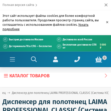
Полная версия сайта
Этот сайт использует файлы cookies для более комфортной
работы пользователя. Продолжая просмотр страниц сайта, вы
×
соглашаетесь с использованием файлов cookies.
Узнать
подробнее
Быстрая доставка по Москве
Доставка по всей России
Бесплатная доставка по СПб
5 000
До терминала ТК в СПб — бесплатно
от
₽
0
КАТАЛОГ ТОВАРОВ
енец
Диспенсер для полотенец LAIMA PROFESSIONAL CLASSIC (Система H3), 
Диспенсер для полотенец LAIMA
PROFESSIONAL CLASSIC (Система