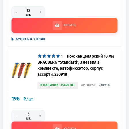
-
+
шт.
КУПИТЬ
КУПИТЬ В 1 КЛИК
Нож канцелярский 18 мм
1
BRAUBERG "Standard", 3 лезвия в
комплекте, автофиксатор, корпус
ассорти, 230918
В НАЛИЧИИ: 35160 ШТ.
АРТИКУЛ:
230918
196
₽
/
шт.
-
+
шт.
КУПИТЬ