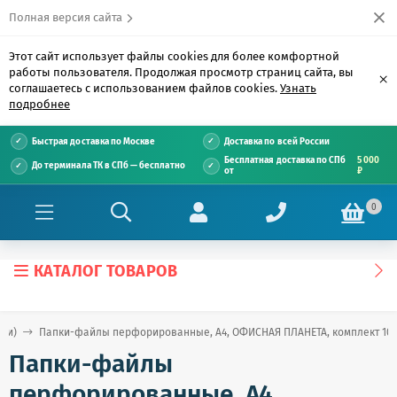
Полная версия сайта
Этот сайт использует файлы cookies для более комфортной
работы пользователя. Продолжая просмотр страниц сайта, вы
×
соглашаетесь с использованием файлов cookies.
Узнать
подробнее
Быстрая доставка по Москве
Доставка по всей России
Бесплатная доставка по СПб
5 000
До терминала ТК в СПб — бесплатно
от
₽
0
КАТАЛОГ ТОВАРОВ
ши)
Папки-файлы перфорированные, А4, ОФИСНАЯ ПЛАНЕТА, комплект 100 шт
Папки-файлы
перфорированные, А4,