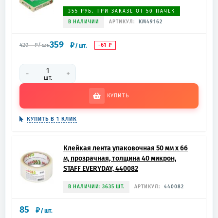
355 РУБ. ПРИ ЗАКАЗЕ ОТ 50 ПАЧЕК
В НАЛИЧИИ
АРТИКУЛ:
KM49162
359
₽
-61
₽
420
₽
/
шт.
/
шт.
-
+
шт.
КУПИТЬ
КУПИТЬ В 1 КЛИК
Клейкая лента упаковочная 50 мм x 66
м, прозрачная, толщина 40 микрон,
STAFF EVERYDAY, 440082
В НАЛИЧИИ: 3635 ШТ.
АРТИКУЛ:
440082
85
₽
/
шт.