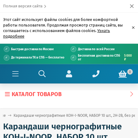
Полная версия сайта
Этот сайт использует файлы cookies для более комфортной
работы пользователя. Продолжая просмотр страниц сайта, вы
×
соглашаетесь с использованием файлов cookies.
Узнать
подробнее
Быстрая доставка по Москве
Доставка по всей России
Бесплатная доставка по СПб
5 000
До терминала ТК в СПб — бесплатно
от
₽
0
КАТАЛОГ ТОВАРОВ
вые
Карандаши чернографитные KOH-I-NOOR, НАБОР 10 шт., 2Н-2В, без рези
Карандаши чернографитные
KOH-I-NOOR, НАБОР 10 шт.,