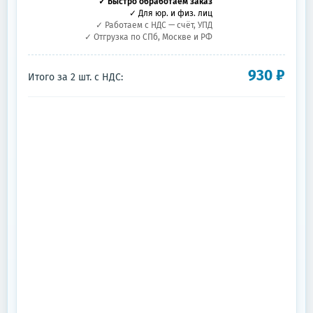
✓ Быстро обработаем заказ
✓ Для юр. и физ. лиц
✓ Работаем с НДС — счёт, УПД
✓ Отгрузка по СПб, Москве и РФ
930
₽
Итого за
2
шт.
с НДС: