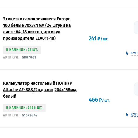
Этикетки самоклеящиеся Europe
100 белые 70x37.1 мм (24 штуки на
листе А4, 18 листов, артикул
241
производителя ELA011-18)
₽
/
шт.
В НАЛИЧИИ: 22 ШТ.
КУП
АРТИКУЛ:
G807001
Калькулятор настольный ПОЛН/Р
Attache AF-888,12р,дв.пит,204x158мм,
белый
466
₽
/
шт.
В НАЛИЧИИ: 2466 ШТ.
КУП
АРТИКУЛ:
G1572674