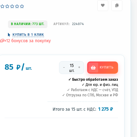
В НАЛИЧИИ: 773 ШТ.
АРТИКУЛ:
224074
КУПИТЬ В 1 КЛИК
+
12
бонусов за покупку
85
/
₽
-
+
КУПИТЬ
шт.
шт.
✓ Быстро обработаем заказ
✓ Для юр. и физ. лиц
✓ Работаем с НДС — счёт, УПД
✓ Отгрузка по СПб, Москве и РФ
1 275
₽
Итого за
15
шт.
с НДС: