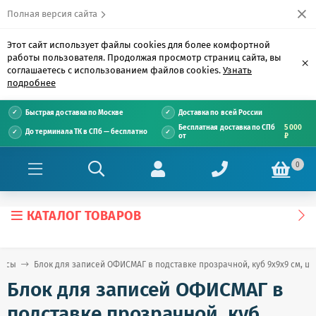
Полная версия сайта
Этот сайт использует файлы cookies для более комфортной
работы пользователя. Продолжая просмотр страниц сайта, вы
×
соглашаетесь с использованием файлов cookies.
Узнать
подробнее
Быстрая доставка по Москве
Доставка по всей России
Бесплатная доставка по СПб
5 000
До терминала ТК в СПб — бесплатно
от
₽
0
КАТАЛОГ ТОВАРОВ
оксы
Блок для записей ОФИСМАГ в подставке прозрачной, куб 9х9х9 см, цве
Блок для записей ОФИСМАГ в
подставке прозрачной, куб