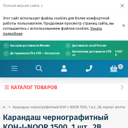
Полная версия сайта
Этот сайт использует файлы cookies для более комфортной
работы пользователя. Продолжая просмотр страниц сайта, вы
×
соглашаетесь с использованием файлов cookies.
Узнать
подробнее
Быстрая доставка по Москве
Доставка по всей России
Бесплатная доставка по СПб
5 000
До терминала ТК в СПб — бесплатно
от
₽
0
КАТАЛОГ ТОВАРОВ
вые
Карандаш чернографитный KOH-I-NOOR 1500, 1 шт., 2B, корпус желтый
Карандаш чернографитный
KOH-I-NOOR 1500, 1 шт., 2B,