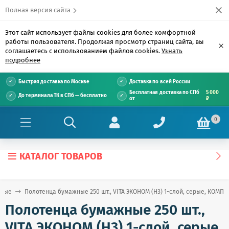
Полная версия сайта
Этот сайт использует файлы cookies для более комфортной
работы пользователя. Продолжая просмотр страниц сайта, вы
×
соглашаетесь с использованием файлов cookies.
Узнать
подробнее
Быстрая доставка по Москве
Доставка по всей России
Бесплатная доставка по СПб
5 000
До терминала ТК в СПб — бесплатно
от
₽
0
КАТАЛОГ ТОВАРОВ
жные
Полотенца бумажные 250 шт., VITA ЭКОНОМ (H3) 1-слой, серые, КОМПЛЕ
Полотенца бумажные 250 шт.,
VITA ЭКОНОМ (H3) 1-слой, серые,