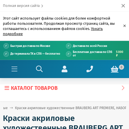
Полная версия сайта
Этот сайт использует файлы cookies для более комфортной
работы пользователя. Продолжая просмотр страниц сайта, вы
×
соглашаетесь с использованием файлов cookies.
Узнать
подробнее
Быстрая доставка по Москве
Доставка по всей России
Бесплатная доставка по СПб
5 000
До терминала ТК в СПб — бесплатно
от
₽
0
КАТАЛОГ ТОВАРОВ
ловые
Краски акриловые художественные BRAUBERG ART PREMIERE, НАБОР 24 ш
Краски акриловые
художественные BRAUBERG ART