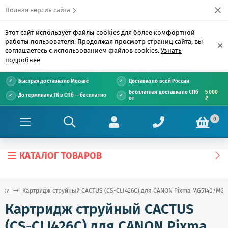
Полная версия сайта
Этот сайт использует файлы cookies для более комфортной
работы пользователя. Продолжая просмотр страниц сайта, вы
×
соглашаетесь с использованием файлов cookies.
Узнать
подробнее
Быстрая доставка по Москве
Доставка по всей России
Бесплатная доставка по СПб
5 000
До терминала ТК в СПб — бесплатно
от
₽
0
КАТАЛОГ ТОВАРОВ
джи
Картридж струйный CACTUS (CS-CLI426C) для CANON Pixma MG5140/MG5
Картридж струйный CACTUS
(CS-CLI426C) для CANON Pixma