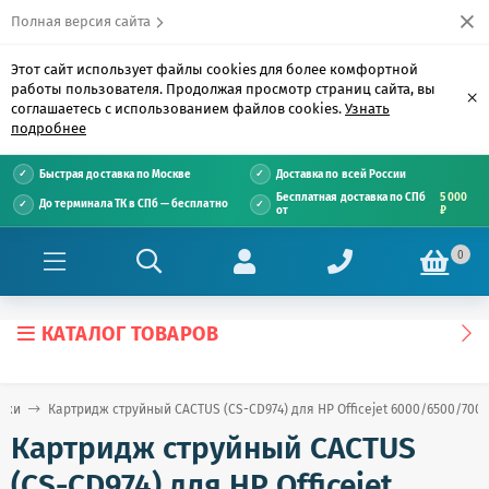
Полная версия сайта
Этот сайт использует файлы cookies для более комфортной
работы пользователя. Продолжая просмотр страниц сайта, вы
×
соглашаетесь с использованием файлов cookies.
Узнать
подробнее
Быстрая доставка по Москве
Доставка по всей России
Бесплатная доставка по СПб
5 000
До терминала ТК в СПб — бесплатно
от
₽
0
КАТАЛОГ ТОВАРОВ
джи
Картридж струйный CACTUS (CS-CD974) для HP Officejet 6000/6500/700
Картридж струйный CACTUS
(CS-CD974) для HP Officejet