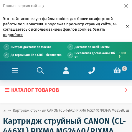
Полная версия сайта
Этот сайт использует файлы cookies для более комфортной
работы пользователя. Продолжая просмотр страниц сайта, вы
×
соглашаетесь с использованием файлов cookies.
Узнать
подробнее
Быстрая доставка по Москве
Доставка по всей России
Бесплатная доставка по СПб
5 000
До терминала ТК в СПб — бесплатно
от
₽
0
КАТАЛОГ ТОВАРОВ
джи
Картридж струйный CANON (CL-446XL) PIXMA MG2440/PIXMA MG2540, цвет
Картридж струйный CANON (CL-
446XL) PIXMA MG2440/PIXMA