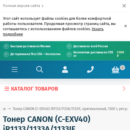
Полная версия сайта
Этот сайт использует файлы cookies для более комфортной
работы пользователя. Продолжая просмотр страниц сайта, вы
×
соглашаетесь с использованием файлов cookies.
Узнать
подробнее
Быстрая доставка по Москве
Доставка по всей России
Бесплатная доставка по СПб
5 000
До терминала ТК в СПб — бесплатно
от
₽
0
КАТАЛОГ ТОВАРОВ
джи
Тонер CANON (C-EXV40) iR1133/1133A/1133IF, оригинальный, 1300 г, ресу
Тонер CANON (C-EXV40)
iR1133/1133A/1133IF,