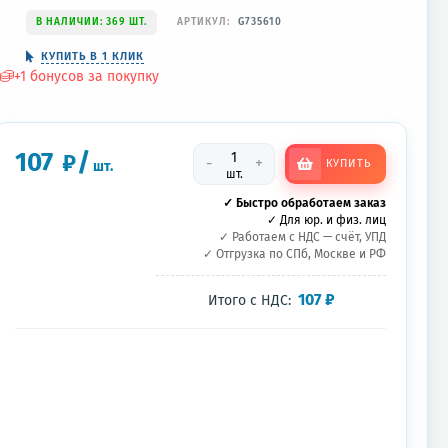
В НАЛИЧИИ: 369 ШТ.
АРТИКУЛ:
G735610
КУПИТЬ В 1 КЛИК
+
1
бонусов за покупку
107
/
₽
-
+
КУПИТЬ
шт.
шт.
✓ Быстро обработаем заказ
✓ Для юр. и физ. лиц
✓ Работаем с НДС — счёт, УПД
✓ Отгрузка по СПб, Москве и РФ
107
₽
Итого с НДС: