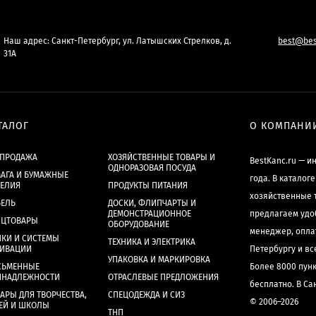
Наш адрес: Санкт-Петербург, ул. Латышских Стрелков, д.
best@bes
31А
ТАЛОГ
О КОМПАНИ
СПРОДАЖА
ХОЗЯЙСТВЕННЫЕ ТОВАРЫ И
BestKanc.ru — и
ОДНОРАЗОВАЯ ПОСУДА
АГА И БУМАЖНЫЕ
года. В каталог
ДЕЛИЯ
ПРОДУКТЫ ПИТАНИЯ
хозяйственные 
БЕЛЬ
ДОСКИ, ФЛИПЧАРТЫ И
ДЕМОНСТРАЦИОННОЕ
предлагаем удо
НЦТОВАРЫ
ОБОРУДОВАНИЕ
менеджер, опла
КИ И СИСТЕМЫ
ТЕХНИКА И ЭЛЕКТРИКА
ХИВАЦИИ
Петербургу и в
УПАКОВКА И МАРКИРОВКА
СЬМЕННЫЕ
Более 8000 пун
ИНАДЛЕЖНОСТИ
ОТРАСЛЕВЫЕ ПРЕДЛОЖЕНИЯ
бесплатно. В Са
АРЫ ДЛЯ ТВОРЧЕСТВА,
СПЕЦОДЕЖДА И СИЗ
© 2006–2026
ЕЙ И ШКОЛЫ
ТНП