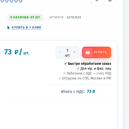
В НАЛИЧИИ: 89 ШТ.
АРТИКУЛ:
G2183525
КУПИТЬ В 1 КЛИК
73
/
₽
-
+
КУПИТЬ
шт.
шт.
✓ Быстро обработаем заказ
✓ Для юр. и физ. лиц
✓ Работаем с НДС — счёт, УПД
✓ Отгрузка по СПб, Москве и РФ
73
₽
Итого с НДС: