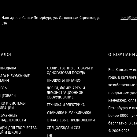
Наш адрес: Санкт-Петербург, ул. Латышских Стрелков, д.
best@bes
31А
ТАЛОГ
О КОМПАНИ
СПРОДАЖА
ХОЗЯЙСТВЕННЫЕ ТОВАРЫ И
BestKanc.ru — и
ОДНОРАЗОВАЯ ПОСУДА
АГА И БУМАЖНЫЕ
года. В каталог
ДЕЛИЯ
ПРОДУКТЫ ПИТАНИЯ
хозяйственные 
БЕЛЬ
ДОСКИ, ФЛИПЧАРТЫ И
ДЕМОНСТРАЦИОННОЕ
предлагаем удо
НЦТОВАРЫ
ОБОРУДОВАНИЕ
менеджер, опла
КИ И СИСТЕМЫ
ТЕХНИКА И ЭЛЕКТРИКА
ХИВАЦИИ
Петербургу и в
УПАКОВКА И МАРКИРОВКА
СЬМЕННЫЕ
Более 8000 пун
ИНАДЛЕЖНОСТИ
ОТРАСЛЕВЫЕ ПРЕДЛОЖЕНИЯ
бесплатно. В Са
АРЫ ДЛЯ ТВОРЧЕСТВА,
СПЕЦОДЕЖДА И СИЗ
© 2006–2026
ЕЙ И ШКОЛЫ
ТНП