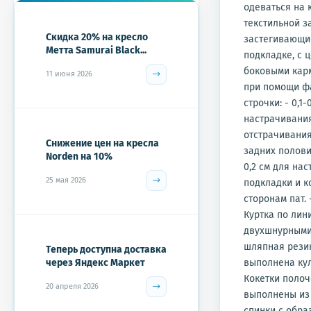
одеваться на 
текстильной з
Скидка 20% на кресло
застегивающие
Метта Samurai Black...
подкладке, с 
боковыми карм
11 июня 2026
при помощи фа
строчки: - 0,1
настрачивания
отстрачивания
Снижение цен на кресла
задних полови
Norden на 10%
0,2 см для на
25 мая 2026
подкладки и к
сторонам пат. 
Куртка по лин
двухшнурными 
шляпная резин
Теперь доступна доставка
через Яндекс Маркет
выполнена кул
Кокетки полоч
20 апреля 2026
выполнены из 
спинки с обра