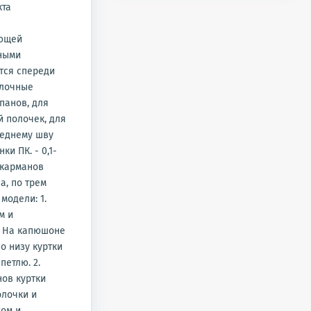
кта
яющей
дными
тся спереди
елочные
апанов, для
 полочек, для
реднему шву
и ПК. - 0,1-
 карманов
а, по трем
модели: 1.
м и
. На капюшоне
о низу куртки
етлю. 2.
нов куртки
олочки и
хом и