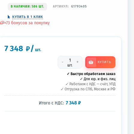
В НАЛИЧИИ: 586 ШТ.
АРТИКУЛ:
G1793405
КУПИТЬ В 1 КЛИК
+
73
бонусов за покупку
7 348
/
₽
шт.
-
+
КУПИТЬ
шт.
✓ Быстро обработаем заказ
✓ Для юр. и физ. лиц
✓ Работаем с НДС — счёт, УПД
✓ Отгрузка по СПб, Москве и РФ
7 348
₽
Итого с НДС: