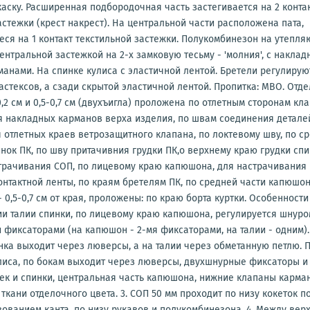
каску. Расширенная подбородочная часть застегивается на 2 конта
астежки (крест накрест). На центральной части расположена пата,
ся на 1 контакт текстильной застежки. Полукомбинезон на утепл
центральной застежкой на 2-х замковую тесьму - 'молния', с накла
анами. На спинке кулиса с эластичной лентой. Бретели регулирую
стексов, а сзади скрытой эластичной лентой. Пропитка: МВО. Отд
-0,2 см и 0,5-0,7 см (двухъигла) проложена по отлетным сторонам кл
 накладных карманов верха изделия, по швам соединения деталей
 отлетных краев ветрозащитного клапана, по локтевому шву, по с
нок ПК, по шву притачивния грудки ПК,о верхнему краю грудки спинк
страчивания СОП, по лицевому краю капюшона, для настрачивания
онтактной ленты, по краям бретелям ПК, по средней части капюшон
- 0,5-0,7 см от края, проложены: по краю борта куртки. Особенности 
ии талии спинки, по лицевому краю капюшона, регулируется шнуро
фиксаторами (на капюшон - 2-мя фиксаторами, на талии - одним)
ка выходит через люверсы, а на талии через обметанную петлю. П
иса, по бокам выходит через люверсы, двухшнурные фиксаторы и п
ек и спинки, центральная часть капюшона, нижние клапаны карма
ткани отделочного цвета. 3. СОП 50 мм проходит по низу кокеток п
зованием канта, по низу рукавов и полукомбинезона. 4. Между вер