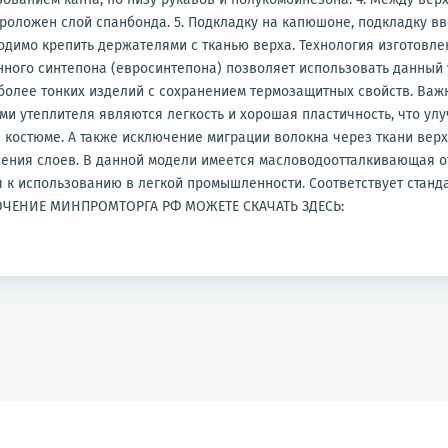
роложен слой спанбонда. 5. Подкладку на капюшоне, подкладку вв
димо крепить держателями с тканью верха. Технология изготовле
ного синтепона (евросинтепона) позволяет использовать данный 
более тонких изделий с сохранением термозащитных свойств. Ва
и утеплителя являются легкость и хорошая пластичность, что ул
 костюме. А также исключение миграции волокна через ткани верх
ления слоев. В данной модели имеется масловодоотталкивающая о
 к использованию в легкой промышленности. Соответствует станд
КЛЮЧЕНИЕ МИНПРОМТОРГА РФ МОЖЕТЕ СКАЧАТЬ ЗДЕСЬ: