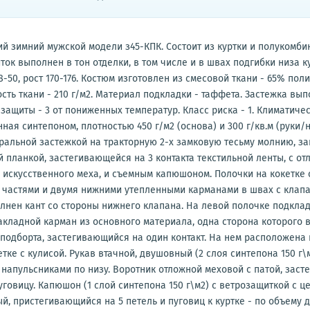
й зимний мужcкой модели з45-КПК. Состоит из куртки и полукомби
ток выполнен в тон отделки, в том числе и в швах подгибки низа к
8-50, рост 170-176. Костюм изготовлен из смесовой ткани - 65% пол
ость ткани - 210 г/м2. Материал подкладки - таффета. Застежка вы
защиты - 3 от пониженных температур. Класс риска - 1. Климатическ
ная синтепоном, плотностью 450 г/м2 (основа) и 300 г/кв.м (руки/
тральной застежкой на тракторную 2-х замковую тесьму молнию, з
 планкой, застегивающейся на 3 контакта текстильной ленты, с о
 искусственного меха, и съемным капюшоном. Полочки на кокетке
частями и двумя нижними утепленными карманами в швах с клапа
лнен кант со стороны нижнего клапана. На левой полочке подкла
кладной карман из основного материала, одна сторона которого 
подборта, застегивающийся на один контакт. На нем расположена
тке с кулисой. Рукав втачной, двушовный (2 слоя синтепона 150 г\м
напульсниками по низу. Воротник отложной меховой с патой, зас
пуговицу. Капюшон (1 слой синтепона 150 г\м2) с ветрозащиткой с 
й, пристегивающийся на 5 петель и пуговиц к куртке - по объему 