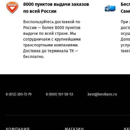
8000 пунктов выдачи заказов
Бес
по всей России
Сан
Воспользуйтесь доставкой по
При 
России — более 8000 пунктов
дост
выдачи по всей стране. Мы
осущ
сотрудничаем с крупнейшими
Допо
транспортными компаниями.
услу
Доставка до терминала ТК —
таке
бесплатно.
8 (812) 385-72-79
8 (800) 101-58-53
best@bestkanc.ru
КОМПАНИЯ
МАГАЗИН
КА