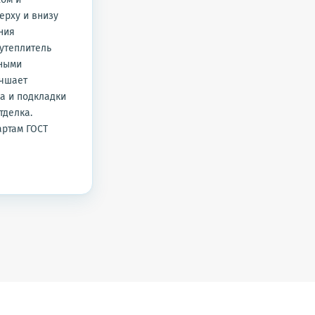
ерху и внизу
ния
утеплитель
жными
учшает
а и подкладки
тделка.
артам ГОСТ