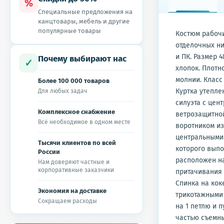
%
Специальные предложения на
канцтовары, мебель и другие
популярные товары
Костюм рабочи
отделочных ни
и ПК. Размер 4
Почему выбирают нас
✓
хлопок. Плотн
молнии. Класс 
Более 100 000 товаров
Куртка утеплен
Для любых задач
силуэта с цен
Комплексное снабжение
ветрозащитной
Всё необходимое в одном месте
воротником из
центральными 
Тысячи клиентов по всей
которого выпо
России
расположен на
Нам доверяют частные и
корпоративные заказчики
притачивания 
Спинка на коке
Экономия на доставке
трикотажными 
Сокращаем расходы
на 1 петлю и 
частью съемны