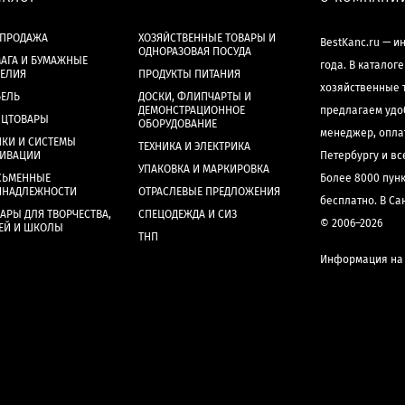
СПРОДАЖА
ХОЗЯЙСТВЕННЫЕ ТОВАРЫ И
BestKanc.ru — и
ОДНОРАЗОВАЯ ПОСУДА
АГА И БУМАЖНЫЕ
года. В каталог
ДЕЛИЯ
ПРОДУКТЫ ПИТАНИЯ
хозяйственные 
БЕЛЬ
ДОСКИ, ФЛИПЧАРТЫ И
ДЕМОНСТРАЦИОННОЕ
предлагаем удо
НЦТОВАРЫ
ОБОРУДОВАНИЕ
менеджер, опла
КИ И СИСТЕМЫ
ТЕХНИКА И ЭЛЕКТРИКА
ХИВАЦИИ
Петербургу и в
УПАКОВКА И МАРКИРОВКА
СЬМЕННЫЕ
Более 8000 пун
ИНАДЛЕЖНОСТИ
ОТРАСЛЕВЫЕ ПРЕДЛОЖЕНИЯ
бесплатно. В Са
АРЫ ДЛЯ ТВОРЧЕСТВА,
СПЕЦОДЕЖДА И СИЗ
© 2006–2026
ЕЙ И ШКОЛЫ
ТНП
Информация на 