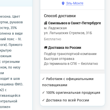
Эль-Монте
Способ доставки
незона. Цвет
уртки, рукавов
🏬
Самовывоз в Санкт-Петербурге
иэстер, 35%
м. Ладожская
ул. Латышских Стрелков, 31Б
полнена в виде
ий пояс - IV.
Бесплатно
ноги). Прямого
🚚
Доставка по России
акрытую
Подбор транспортной компании
тложным
Быстрая отправка
 с отрезными
До терминала в СПб — бесплатно
ном, по низу
дки
входит в шов
✓ Работаем с официальными
 нашивка ФИО.
поставщиками
2) с
✓ 100% оригинальная продукция
тегивающейся
✓ Доставка по всей России
центральной
должен