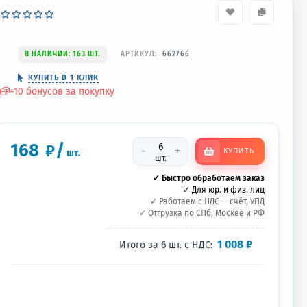
В НАЛИЧИИ: 163 ШТ.
АРТИКУЛ:
662766
КУПИТЬ В 1 КЛИК
+
10
бонусов за покупку
168
/
₽
-
+
КУПИТЬ
шт.
шт.
✓ Быстро обработаем заказ
✓ Для юр. и физ. лиц
✓ Работаем с НДС — счёт, УПД
✓ Отгрузка по СПб, Москве и РФ
1 008
₽
Итого за
6
шт.
с НДС: