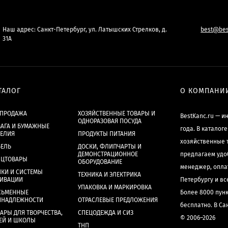
Наш адрес: Санкт-Петербург, ул. Латышских Стрелков, д.
best@bes
31А
ТАЛОГ
О КОМПАНИ
СПРОДАЖА
ХОЗЯЙСТВЕННЫЕ ТОВАРЫ И
BestKanc.ru — и
ОДНОРАЗОВАЯ ПОСУДА
АГА И БУМАЖНЫЕ
года. В каталог
ДЕЛИЯ
ПРОДУКТЫ ПИТАНИЯ
хозяйственные 
БЕЛЬ
ДОСКИ, ФЛИПЧАРТЫ И
ДЕМОНСТРАЦИОННОЕ
предлагаем удо
НЦТОВАРЫ
ОБОРУДОВАНИЕ
менеджер, опла
КИ И СИСТЕМЫ
ТЕХНИКА И ЭЛЕКТРИКА
ХИВАЦИИ
Петербургу и в
УПАКОВКА И МАРКИРОВКА
СЬМЕННЫЕ
Более 8000 пун
ИНАДЛЕЖНОСТИ
ОТРАСЛЕВЫЕ ПРЕДЛОЖЕНИЯ
бесплатно. В Са
АРЫ ДЛЯ ТВОРЧЕСТВА,
СПЕЦОДЕЖДА И СИЗ
© 2006–2026
ЕЙ И ШКОЛЫ
ТНП