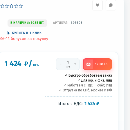
В НАЛИЧИИ: 1085 ШТ.
АРТИКУЛ:
603603
КУПИТЬ В 1 КЛИК
+
14
бонусов за покупку
1 424
/
₽
-
+
КУПИТЬ
шт.
шт.
✓ Быстро обработаем заказ
✓ Для юр. и физ. лиц
✓ Работаем с НДС — счёт, УПД
✓ Отгрузка по СПб, Москве и РФ
1 424
₽
Итого с НДС: