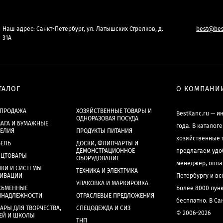
Наш адрес: Санкт-Петербург, ул. Латышских Стрелков, д.
best@bes
31А
ТАЛОГ
О КОМПАНИ
СПРОДАЖА
ХОЗЯЙСТВЕННЫЕ ТОВАРЫ И
BestKanc.ru — и
ОДНОРАЗОВАЯ ПОСУДА
АГА И БУМАЖНЫЕ
года. В каталог
ДЕЛИЯ
ПРОДУКТЫ ПИТАНИЯ
хозяйственные 
БЕЛЬ
ДОСКИ, ФЛИПЧАРТЫ И
ДЕМОНСТРАЦИОННОЕ
предлагаем удо
НЦТОВАРЫ
ОБОРУДОВАНИЕ
менеджер, опла
КИ И СИСТЕМЫ
ТЕХНИКА И ЭЛЕКТРИКА
ХИВАЦИИ
Петербургу и в
УПАКОВКА И МАРКИРОВКА
СЬМЕННЫЕ
Более 8000 пун
ИНАДЛЕЖНОСТИ
ОТРАСЛЕВЫЕ ПРЕДЛОЖЕНИЯ
бесплатно. В Са
АРЫ ДЛЯ ТВОРЧЕСТВА,
СПЕЦОДЕЖДА И СИЗ
© 2006–2026
ЕЙ И ШКОЛЫ
ТНП