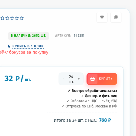
В НАЛИЧИИ: 2652 ШТ.
АРТИКУЛ:
142251
КУПИТЬ В 1 КЛИК
+
7
бонусов за покупку
32
/
₽
-
+
КУПИТЬ
шт.
шт.
✓ Быстро обработаем заказ
✓ Для юр. и физ. лиц
✓ Работаем с НДС — счёт, УПД
✓ Отгрузка по СПб, Москве и РФ
768
₽
Итого за
24
шт.
с НДС: