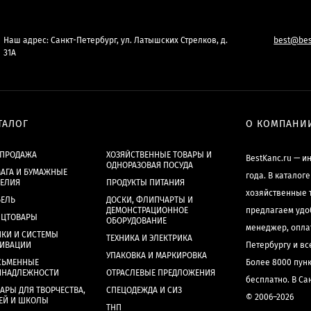
Наш адрес: Санкт-Петербург, ул. Латышских Стрелков, д.
best@bes
31А
ТАЛОГ
О КОМПАНИ
СПРОДАЖА
ХОЗЯЙСТВЕННЫЕ ТОВАРЫ И
BestKanc.ru — и
ОДНОРАЗОВАЯ ПОСУДА
АГА И БУМАЖНЫЕ
года. В каталог
ДЕЛИЯ
ПРОДУКТЫ ПИТАНИЯ
хозяйственные 
БЕЛЬ
ДОСКИ, ФЛИПЧАРТЫ И
ДЕМОНСТРАЦИОННОЕ
предлагаем удо
НЦТОВАРЫ
ОБОРУДОВАНИЕ
менеджер, опла
КИ И СИСТЕМЫ
ТЕХНИКА И ЭЛЕКТРИКА
ХИВАЦИИ
Петербургу и в
УПАКОВКА И МАРКИРОВКА
СЬМЕННЫЕ
Более 8000 пун
ИНАДЛЕЖНОСТИ
ОТРАСЛЕВЫЕ ПРЕДЛОЖЕНИЯ
бесплатно. В Са
АРЫ ДЛЯ ТВОРЧЕСТВА,
СПЕЦОДЕЖДА И СИЗ
© 2006–2026
ЕЙ И ШКОЛЫ
ТНП