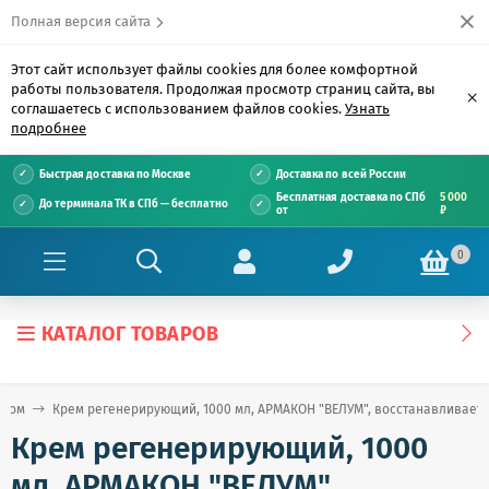
Полная версия сайта
Этот сайт использует файлы cookies для более комфортной
работы пользователя. Продолжая просмотр страниц сайта, вы
×
соглашаетесь с использованием файлов cookies.
Узнать
подробнее
Быстрая доставка по Москве
Доставка по всей России
Бесплатная доставка по СПб
5 000
До терминала ТК в СПб — бесплатно
от
₽
0
КАТАЛОГ ТОВАРОВ
ицом
Крем регенерирующий, 1000 мл, АРМАКОН "ВЕЛУМ", восстанавливает е
Крем регенерирующий, 1000
мл, АРМАКОН "ВЕЛУМ",